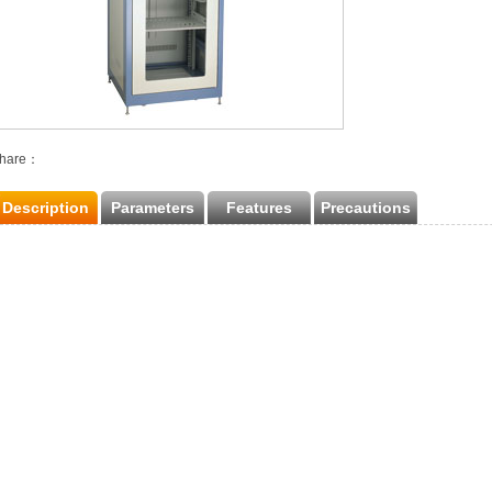
hare：
Description
Parameters
Features
Precautions