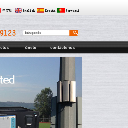
ectos
únete
contáctenos