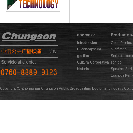
acerca
Productos
>>
Introducción
Otros Produc
El concepto de
Micrófono
gestión
Serie de cont
Cultura Corporativa
sonido
historia
Speaker Seri
Equipos Perif
Copyright (C)Zhongshan Chungson Public Broadcasting Equipment Industry Co., L