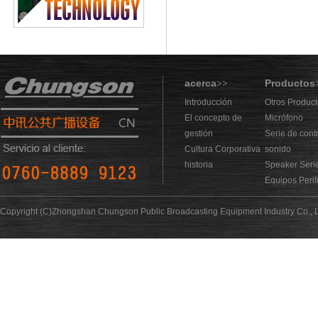
acerca
Productos
>>
Introducción
Otros Produc
El concepto de
Micrófono
gestión
Serie de cont
Cultura Corporativa
sonido
historia
Speaker Seri
Equipos Perif
Copyright (C)Zhongshan Chungson Public Broadcasting Equipment Industry Co., L