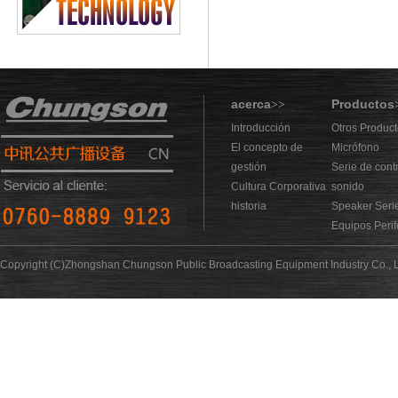
acerca
Productos
>>
Introducción
Otros Produc
El concepto de
Micrófono
gestión
Serie de cont
Cultura Corporativa
sonido
historia
Speaker Seri
Equipos Perif
Copyright (C)Zhongshan Chungson Public Broadcasting Equipment Industry Co., L