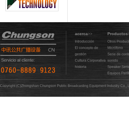
acerca
Productos
>>
Introducción
Otros Produc
El concepto de
Micrófono
gestión
Serie de cont
Cultura Corporativa
sonido
historia
Speaker Seri
Equipos Perif
Copyright (C)Zhongshan Chungson Public Broadcasting Equipment Industry Co., L