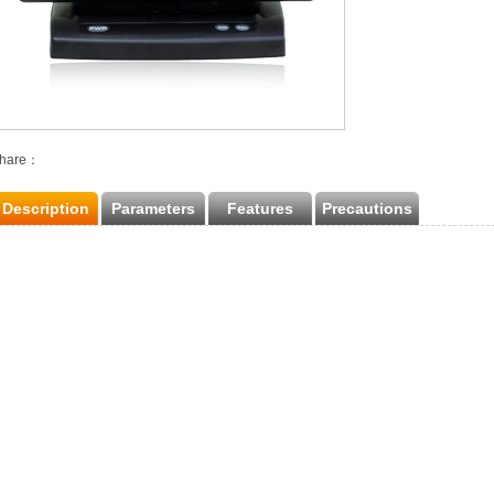
hare：
Description
Parameters
Features
Precautions