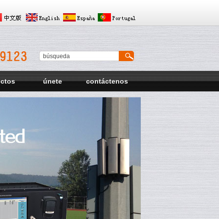
ectos
únete
contáctenos