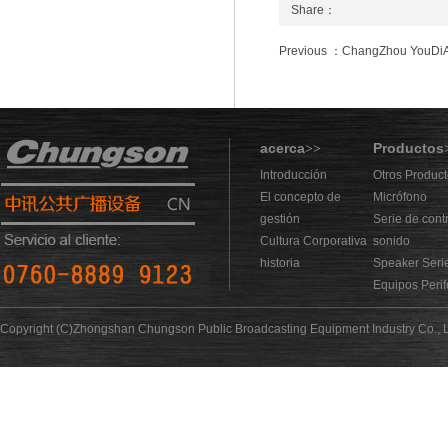
Share：
Previous ：ChangZhou YouDiAo I
acerca
Productos
>>
Introducción
Otros Produc
El concepto de
Micrófono
gestión
Serie de cont
Cultura Corporativa
sonido
historia
Speaker Seri
Equipos Perif
Copyright (C)Zhongshan Chungson Public Broadcasting Equipment Industry Co., L