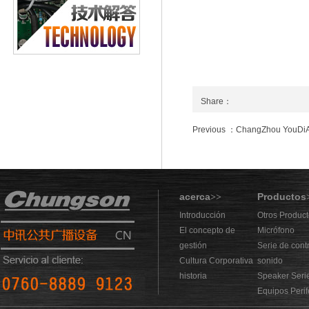
Share：
Previous ：ChangZhou YouDiAo I
acerca
Productos
>>
Introducción
Otros Produc
El concepto de
Micrófono
gestión
Serie de cont
Cultura Corporativa
sonido
historia
Speaker Seri
Equipos Perif