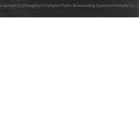
Copyright (C)Zhongshan Chungson Public Broadcasting Equipment Industry Co., L