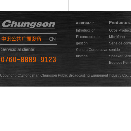
acerca
Productos
>>
Introducción
Otros Produc
El concepto de
Micrófono
gestión
Serie de cont
Cultura Corporativa
sonido
historia
Speaker Seri
Equipos Perif
Copyright (C)Zhongshan Chungson Public Broadcasting Equipment Industry Co., L