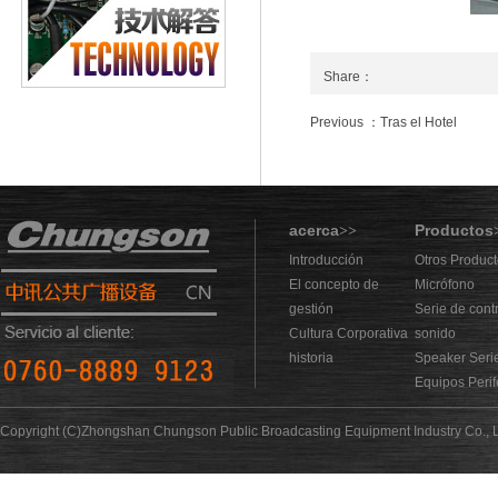
Share：
Previous ：Tras el Hotel
acerca
Productos
>>
Introducción
Otros Produc
El concepto de
Micrófono
gestión
Serie de cont
Cultura Corporativa
sonido
historia
Speaker Seri
Equipos Perif
Copyright (C)Zhongshan Chungson Public Broadcasting Equipment Industry Co., L