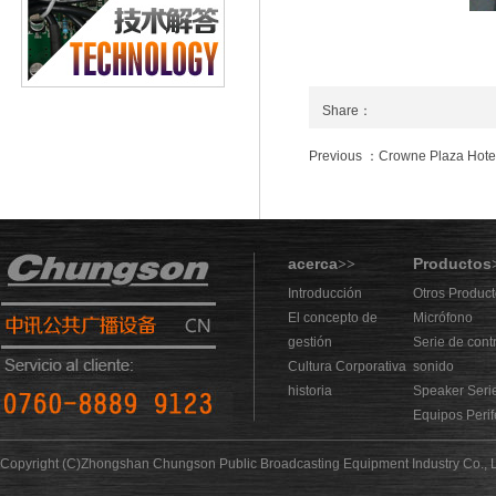
Share：
Previous ：Crowne Plaza Hote
acerca
Productos
>>
Introducción
Otros Produc
El concepto de
Micrófono
gestión
Serie de cont
Cultura Corporativa
sonido
historia
Speaker Seri
Equipos Perif
Copyright (C)Zhongshan Chungson Public Broadcasting Equipment Industry Co., L