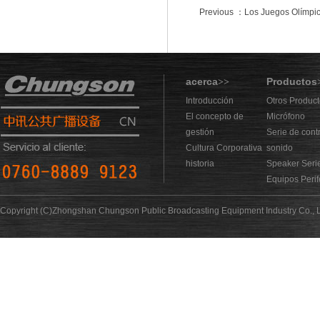
Previous ：Los Juegos Olímpicos
acerca
Productos
>>
Introducción
Otros Produc
El concepto de
Micrófono
gestión
Serie de cont
Cultura Corporativa
sonido
historia
Speaker Seri
Equipos Perif
Copyright (C)Zhongshan Chungson Public Broadcasting Equipment Industry Co., L