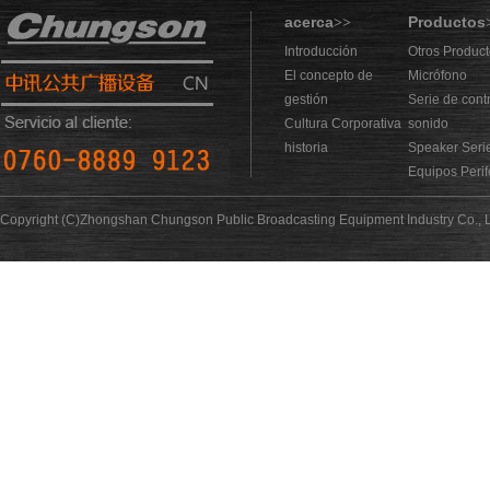
acerca
Productos
>>
Introducción
Otros Produc
El concepto de
Micrófono
gestión
Serie de cont
Cultura Corporativa
sonido
historia
Speaker Seri
Equipos Perif
Copyright (C)Zhongshan Chungson Public Broadcasting Equipment Industry Co., L