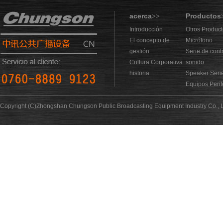
acerca
Productos
>>
Introducción
Otros Produc
El concepto de
Micrófono
gestión
Serie de cont
Cultura Corporativa
sonido
historia
Speaker Seri
Equipos Perif
Copyright (C)Zhongshan Chungson Public Broadcasting Equipment Industry Co., L