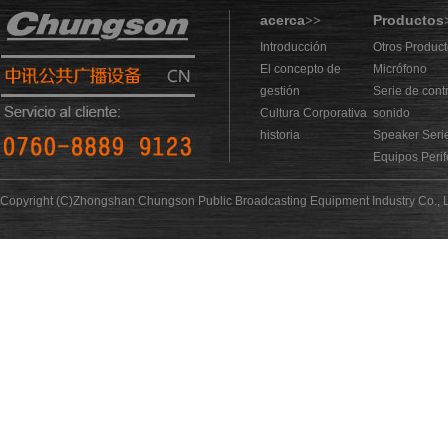
acerca
Productos
>>
Introducción
Otros Produc
El concepto de
Micrófono
gestión
Serie de cont
Cultura Corporativa
sonido
historia
Speaker Seri
Equipos Perif
Copyright (C)Zhongshan Chungson Public Broadcasting Equipment Industry Co., L