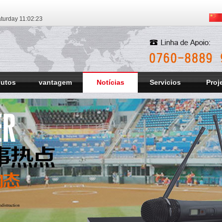
turday
11:02:24
dutos
vantagem
Notícias
Servicios
Proj