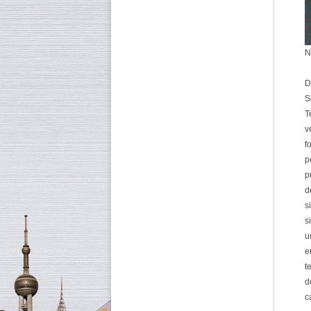
N
D
S
T
v
f
p
p
d
s
s
u
e
t
d
c