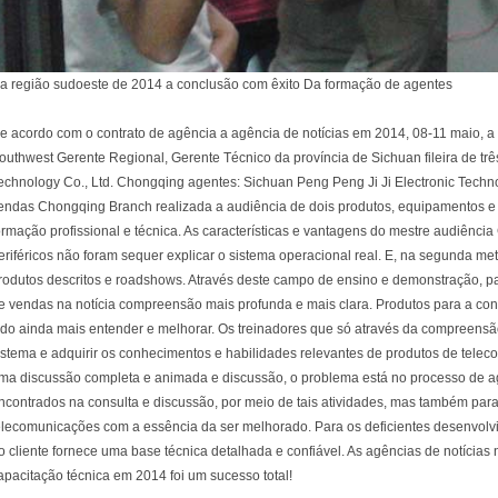
a região sudoeste de 2014 a conclusão com êxito Da formação de agentes
e acordo com o contrato de agência a agência de notícias em 2014, 08-11 maio, 
outhwest Gerente Regional, Gerente Técnico da província de Sichuan fileira de trê
echnology Co., Ltd. Chongqing agentes: Sichuan Peng Peng Ji Ji Electronic Techno
endas Chongqing Branch realizada a audiência de dois produtos, equipamentos e
ormação profissional e técnica. As características e vantagens do mestre audiên
eriféricos não foram sequer explicar o sistema operacional real. E, na segunda 
rodutos descritos e roadshows. Através deste campo de ensino e demonstração, pa
e vendas na notícia compreensão mais profunda e mais clara. Produtos para a co
ido ainda mais entender e melhorar. Os treinadores que só através da compreensã
istema e adquirir os conhecimentos e habilidades relevantes de produtos de tele
ma discussão completa e animada e discussão, o problema está no processo de a
ncontrados na consulta e discussão, por meio de tais atividades, mas também par
elecomunicações com a essência da ser melhorado. Para os deficientes desenvolvi
o cliente fornece uma base técnica detalhada e confiável. As agências de notícias
apacitação técnica em 2014 foi um sucesso total!