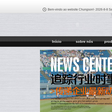
Bem-vindo ao website Chungson!-
2026-8-8 Sa
Início
sobre nós
pro