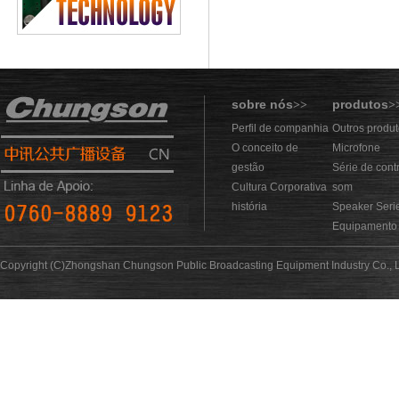
sobre nós
produtos
>>
>
Perfil de companhia
Outros produ
O conceito de
Microfone
gestão
Série de cont
Cultura Corporativa
som
história
Speaker Seri
Equipamento 
Copyright (C)Zhongshan Chungson Public Broadcasting Equipment Industry Co., L