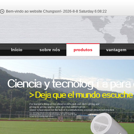
Bem-vindo ao website Chungson!-
2026-8-8 Saturday
6:08:22
Início
sobre nós
produtos
vantagem