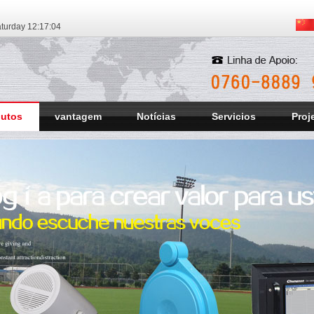
turday
12:17:05
dutos
vantagem
Notícias
Servicios
Proj