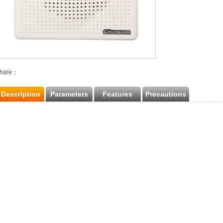
hare：
Description
Parameters
Features
Precautions