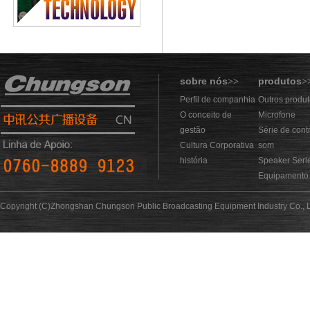
sobre nós
produtos
>>
>
Perfil de companhia
Outros produ
O conceito de
Microfone
gestão
Série de cont
Cultura Corporativa
som
história
Speaker Seri
Equipamento 
Copyright (C)Zhongshan Chungson Public Broadcasting Equipment Industry Co., L