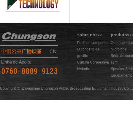
sobre nós
produtos
>>
>
Perfil de companhia
Outros produ
O conceito de
Microfone
gestão
Série de cont
Cultura Corporativa
som
história
Speaker Seri
Equipamento 
Copyright (C)Zhongshan Chungson Public Broadcasting Equipment Industry Co., L