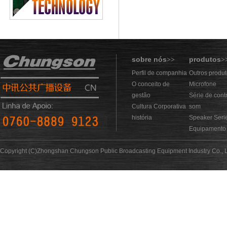
sobre nós
produtos
>>
>
Perfil de companhia
Outros produ
O conceito de
Microfone
gestão
Série de cont
Cultura Corporativa
som
história
Speaker Seri
Equipamento 
Copyright (C)Zhongshan Chungson Public Broadcasting Equipment Industry Co., L