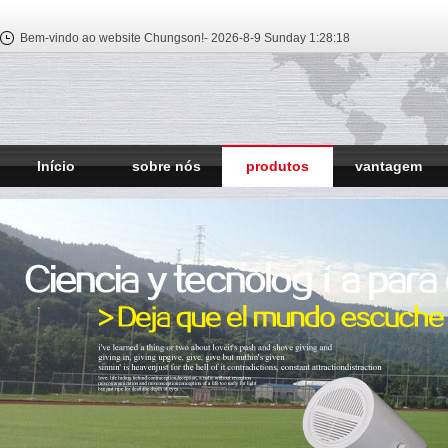
Bem-vindo ao website Chungson!-
2026-8-9 Sunday
1:28:18
Início
sobre nós
produtos
vantagem