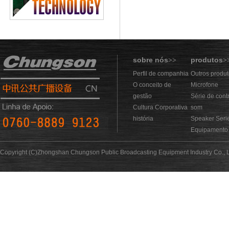
sobre nós
produtos
>>
>
Perfil de companhia
Outros produ
O conceito de
Microfone
gestão
Série de cont
Cultura Corporativa
som
história
Speaker Seri
Equipamento 
Copyright (C)Zhongshan Chungson Public Broadcasting Equipment Industry Co., L