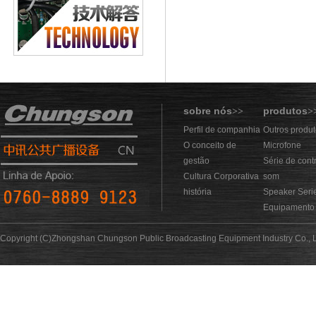
sobre nós
produtos
>>
>
Perfil de companhia
Outros produ
O conceito de
Microfone
gestão
Série de cont
Cultura Corporativa
som
história
Speaker Seri
Equipamento 
Copyright (C)Zhongshan Chungson Public Broadcasting Equipment Industry Co., L