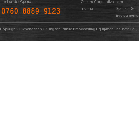
Cultura Corporativa
som
história
Speaker Seri
Equipamento 
Copyright (C)Zhongshan Chungson Public Broadcasting Equipment Industry Co., L