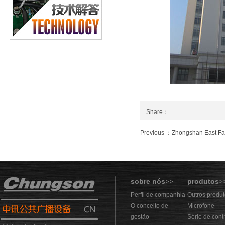
Share：
Previous ：Zhongshan East Fa
sobre nós
produtos
>>
>
Perfil de companhia
Outros produ
O conceito de
Microfone
gestão
Série de cont