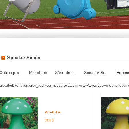
Speaker Series
Outros pro..
Microfone
Série de c..
Speaker Se..
Equipa
recated: Function ereg_replace() is deprecated in /www/wwwroot/www.chungson.
WS-620A
[mais]