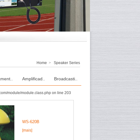
Home
>
Speaker Series
ment..
Amplificad..
Broadcasti..
com/module/module.class.php on line 203
WS-620B
[mais]