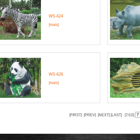
WS-624
[mais]
WS-626
[mais]
[FIRST]
[PREV]
[NEXT]
[LAST]
[7/10]