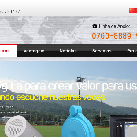
iday
2:14:37
dutos
vantagem
Notícias
Servicios
Proj