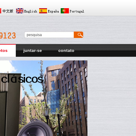
etos
juntar-se
contato