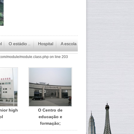
l
O estádio ..
Hospital
A escola
Macau University of
com/module/module.class.php on line 203
Science and
Technology
nior high
O Centro de
ol
educação e
formação;