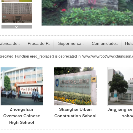
ábrica de..
Praca do P..
Supermerca..
Comunidade..
Hote
recated: Function ereg_replace() is deprecated in /www/wwwroot/www.chungson.
Zhongshan
Shanghai Urban
Jingjiang se
Overseas Chinese
Construction School
scho
High School