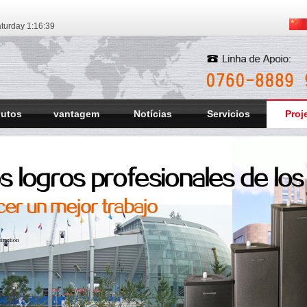
turday
1:16:39
dutos
vantagem
Notícias
Servicios
Proj