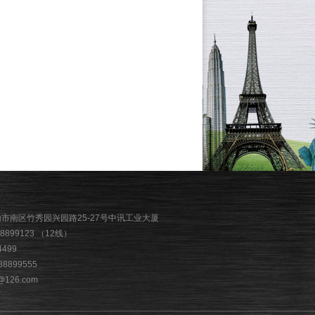
山市南区竹秀园兴园路25-27号中讯工业大厦
88899123 （12线）
4499
88899555
126.com