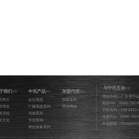
与中讯互动
>>
于我们
中讯产品
加盟代理
>>
>>
>>
地址/Add：广东省中
司简介
会议系统
加盟条件
电话/Tel：0086-760-
营理念
广播系统系列
营销网络
手机号码：139 2813 
展历程
功放系列
传真/Fax：0086-760-
业文化
专业音响
外贸邮箱：chungson@
周边设备系列