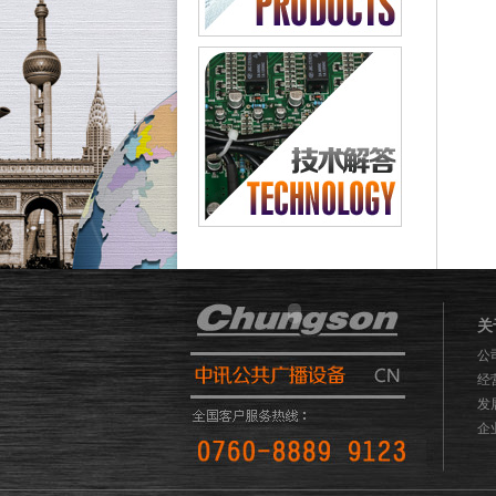
关
公
经
发
企