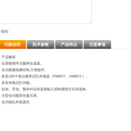
分享到：
功能说明
技术参数
产品特点
注意事项
产品概述
石英锁相环式频率合成器。
全功能微电脑控制,方便操作。
多至160个电台频率记忆存储器（FM80个、AM80个）。
具有掉电记忆功能。
自动、手动、预存叫台和直接输入四种调谐方式供选择。
大型全功能荧光显示屏。
全功能红外线遥控