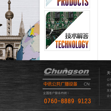
关
公
经
发
企