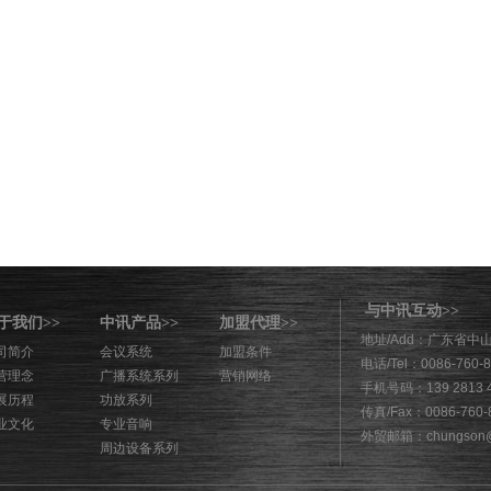
与中讯互动
>>
于我们
中讯产品
加盟代理
>>
>>
>>
地址/Add：广东省中
司简介
会议系统
加盟条件
电话/Tel：0086-760-
营理念
广播系统系列
营销网络
手机号码：139 2813 
展历程
功放系列
传真/Fax：0086-760-
业文化
专业音响
外贸邮箱：chungson@
周边设备系列