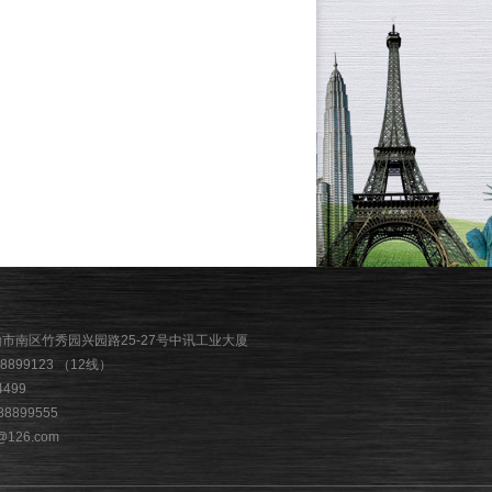
山市南区竹秀园兴园路25-27号中讯工业大厦
88899123 （12线）
4499
88899555
126.com