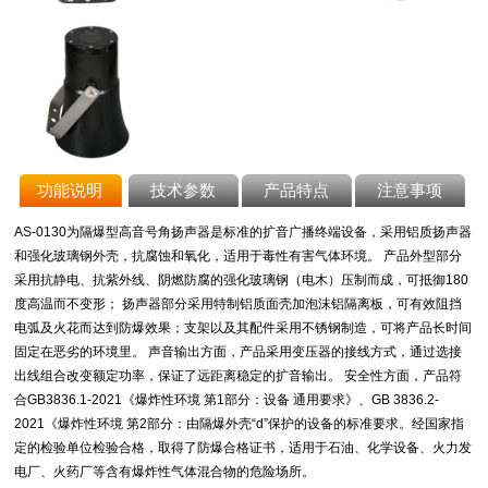
功能说明
技术参数
产品特点
注意事项
AS-0130为隔爆型高音号角扬声器是标准的扩音广播终端设备，采用铝质扬声器
和强化玻璃钢外壳，抗腐蚀和氧化，适用于毒性有害气体环境。 产品外型部分
采用抗静电、抗紫外线、阴燃防腐的强化玻璃钢（电木）压制而成，可抵御180
度高温而不变形； 扬声器部分采用特制铝质面壳加泡沫铝隔离板，可有效阻挡
电弧及火花而达到防爆效果；支架以及其配件采用不锈钢制造，可将产品长时间
固定在恶劣的环境里。 声音输出方面，产品采用变压器的接线方式，通过选接
出线组合改变额定功率，保证了远距离稳定的扩音输出。 安全性方面，产品符
合GB3836.1-2021《爆炸性环境 第1部分：设备 通用要求》、GB 3836.2-
2021《爆炸性环境 第2部分：由隔爆外壳“d”保护的设备的标准要求。经国家指
定的检验单位检验合格，取得了防爆合格证书，适用于石油、化学设备、火力发
电厂、火药厂等含有爆炸性气体混合物的危险场所。