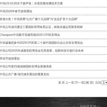
中讯US-0130水下扬声器：水底音频传播技术方案
中讯2026年春节放假通知
双项大奖！中讯荣膺“公共广播十大品牌”与“会议扩音十大品牌”
中讯公司成功通过三重国际管理体系认证，铸就卓越运营新里程碑
Chungson中讯数字音频亮相2025 CPSE安博会
中讯诚邀您参与2025CPSE第二十届中国国际社会公共安全博览会
中讯公司2025年成都安防博览会完美落幕，创新科技引领行业未来
劳动节放假通知
中讯公司第25届成都国际安博会展邀请函
中讯公共广播-现代城市通信的重要支柱
首 页 上一页
[下一页]
[尾 页]
[1/3]
与中讯互动
>>