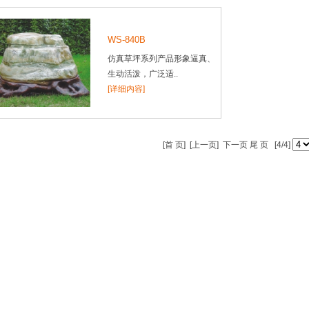
WS-840B
仿真草坪系列产品形象逼真、
生动活泼，广泛适..
[详细内容]
[首 页]
[上一页]
下一页 尾 页 [4/4]