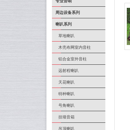
专业音响
周边设备系列
喇叭系列
草地喇叭
木壳布网室内音柱
铝合金室外音柱
远射程喇叭
天花喇叭
特种喇叭
号角喇叭
挂墙音箱
吊顶喇叭