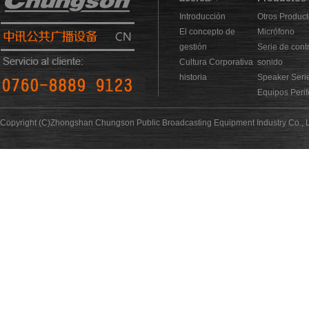
Introducción
Otros Produc
El concepto de
Micrófono
gestión
Serie de cont
Cultura Corporativa
sonido
historia
Speaker Seri
Equipos Perif
Copyright (C)Zhongshan Chungson Public Broadcasting Equipment Industry Co., L