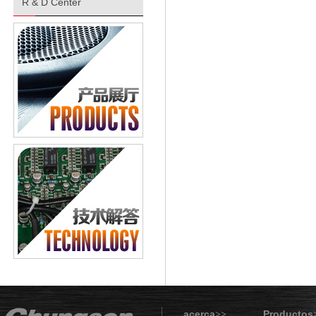
R & D Center
acerca
Productos
>>