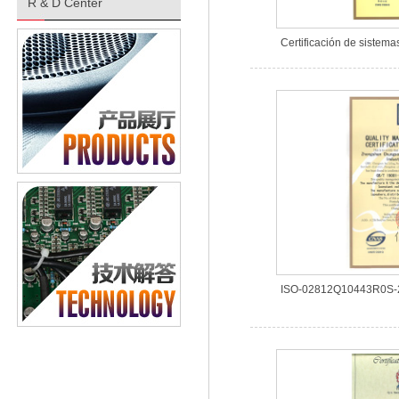
R & D Center
Certificación de sistema
ISO-02812Q10443R0S-