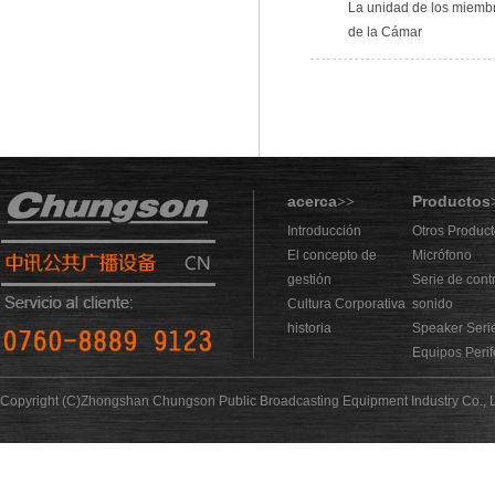
La unidad de los miembro
de la Cámar
acerca
Productos
>>
Introducción
Otros Produc
El concepto de
Micrófono
gestión
Serie de cont
Cultura Corporativa
sonido
historia
Speaker Seri
Equipos Perif
Copyright (C)Zhongshan Chungson Public Broadcasting Equipment Industry Co., L