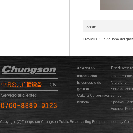
Share：
Previous ：La Aduana del gra
acerca
Productos
>>
Introducción
Otros Produc
El concepto de
Micrófono
gestión
Serie de cont
Cultura Corporativa
sonido
historia
Speaker Seri
Equipos Perif
Copyright (C)Zhongshan Chungson Public Broadcasting Equipment Industry Co., L