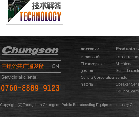
acerca
Productos
>>
Introducción
Otros Produc
El concepto de
Micrófono
gestión
Serie de cont
Cultura Corporativa
sonido
historia
Speaker Seri
Equipos Perif
Copyright (C)Zhongshan Chungson Public Broadcasting Equipment Industry Co., L