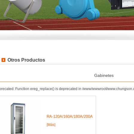
Otros Productos
Gabinetes
recated: Function ereg_replace() is deprecated in /www/wwwroot/www.chungson.
RA-120A/160A/180A/200A
[Más]