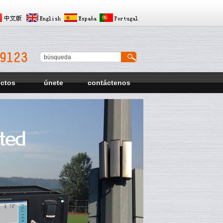
ectos
únete
contáctenos