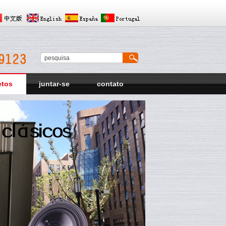
etos
juntar-se
contato