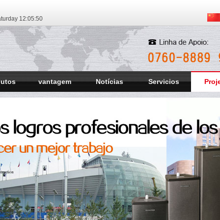
turday
12:05:51
dutos
vantagem
Notícias
Servicios
Proj