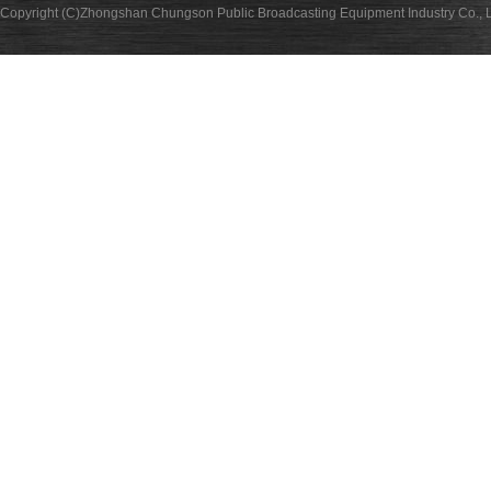
Copyright (C)Zhongshan Chungson Public Broadcasting Equipment Industry Co., L