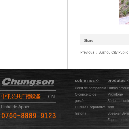
Share：
Previous ：Suzhou City Public
sobre nós
produtos
>>
>
Perfil de companhia
Outros produ
O conceito de
Microfone
gestão
Série de cont
Cultura Corporativa
som
história
Speaker Seri
Equipamento 