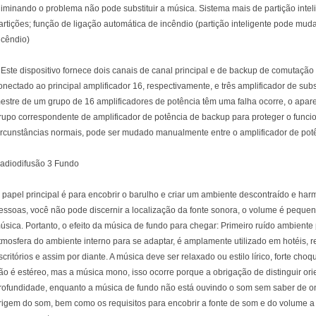
liminando o problema não pode substituir a música. Sistema mais de partição inte
artições; função de ligação automática de incêndio (partição inteligente pode m
ncêndio)
 Este dispositivo fornece dois canais de canal principal e de backup de comutação
onectado ao principal amplificador 16, respectivamente, e três amplificador de sub
estre de um grupo de 16 amplificadores de potência têm uma falha ocorre, o apar
rupo correspondente de amplificador de potência de backup para proteger o func
ircunstâncias normais, pode ser mudado manualmente entre o amplificador de potê
adiodifusão 3 Fundo
 papel principal é para encobrir o barulho e criar um ambiente descontraído e ha
essoas, você não pode discernir a localização da fonte sonora, o volume é pequen
úsica. Portanto, o efeito da música de fundo para chegar: Primeiro ruído ambiente
tmosfera do ambiente interno para se adaptar, é amplamente utilizado em hotéis, re
scritórios e assim por diante. A música deve ser relaxado ou estilo lírico, forte ch
ão é estéreo, mas a música mono, isso ocorre porque a obrigação de distinguir or
rofundidade, enquanto a música de fundo não está ouvindo o som sem saber de o
rigem do som, bem como os requisitos para encobrir a fonte de som e do volume a s