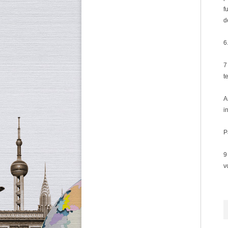
f
d
6
7
t
A
i
P
9
v