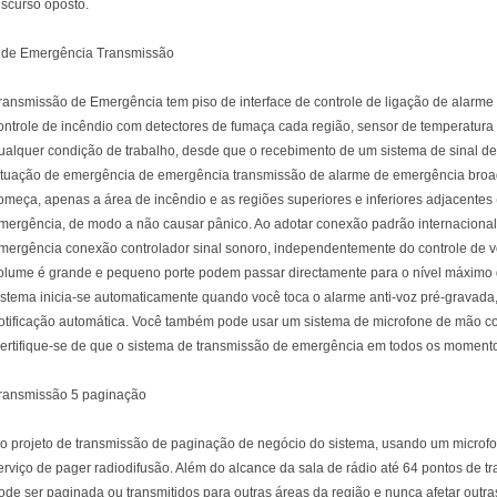
iscurso oposto.
 de Emergência Transmissão
ransmissão de Emergência tem piso de interface de controle de ligação de alarme
ontrole de incêndio com detectores de fumaça cada região, sensor de temperatura
ualquer condição de trabalho, desde que o recebimento de um sistema de sinal d
ituação de emergência de emergência transmissão de alarme de emergência bro
omeça, apenas a área de incêndio e as regiões superiores e inferiores adjacentes (
mergência, de modo a não causar pânico. Ao adotar conexão padrão internacional d
mergência conexão controlador sinal sonoro, independentemente do controle de vol
olume é grande e pequeno porte podem passar directamente para o nível máximo
istema inicia-se automaticamente quando você toca o alarme anti-voz pré-gravada
otificação automática. Você também pode usar um sistema de microfone de mão 
ertifique-se de que o sistema de transmissão de emergência em todos os momento
ransmissão 5 paginação
o projeto de transmissão de paginação de negócio do sistema, usando um microfo
erviço de pager radiodifusão. Além do alcance da sala de rádio até 64 pontos de tr
ode ser paginada ou transmitidos para outras áreas da região e nunca afetar outra