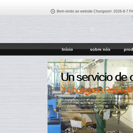
Bem-vindo ao website Chungson!-
2026-8-7 Fr
Início
sobre nós
pro