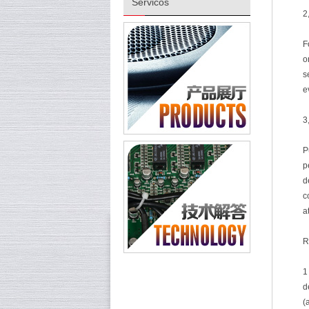
Servicos
2
F
o
s
e
3
P
p
d
c
a
R
1
d
(