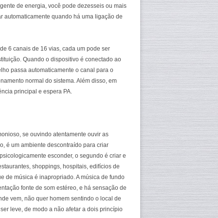
ligente de energia, você pode dezesseis ou mais
udar automaticamente quando há uma ligação de
 de 6 canais de 16 vias, cada um pode ser
stituição. Quando o dispositivo é conectado ao
elho passa automaticamente o canal para o
ionamento normal do sistema. Além disso, em
ncia principal e espera PA.
rmonioso, se ouvindo atentamente ouvir as
o, é um ambiente descontraído para criar
 psicologicamente esconder, o segundo é criar e
staurantes, shoppings, hospitais, edifícios de
oque de música é inapropriado. A música de fundo
ientação fonte de som estéreo, e há sensação de
nde vem, não quer homem sentindo o local de
er leve, de modo a não afetar a dois princípio