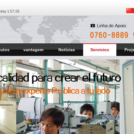
iday
1:57:30
dutos
vantagem
Notícias
Servicios
Proj