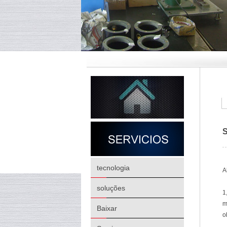
S
tecnologia
A
soluções
1
m
Baixar
o