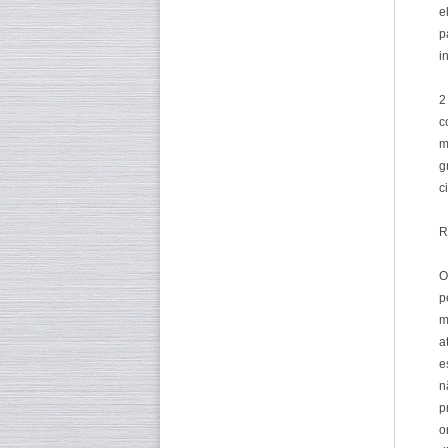
e
p
i
2
c
m
g
c
R
O
p
m
a
e
n
p
o