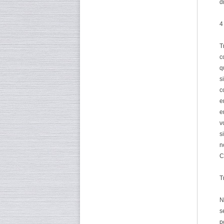
d
4
T
c
q
s
c
e
e
v
s
n
C
T
N
s
p