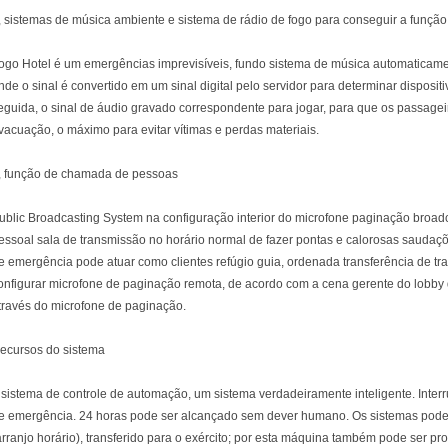
, sistemas de música ambiente e sistema de rádio de fogo para conseguir a função
ogo Hotel é um emergências imprevisíveis, fundo sistema de música automaticamen
nde o sinal é convertido em um sinal digital pelo servidor para determinar dispositi
eguida, o sinal de áudio gravado correspondente para jogar, para que os passage
vacuação, o máximo para evitar vítimas e perdas materiais.
, função de chamada de pessoas
ublic Broadcasting System na configuração interior do microfone paginação broad
essoal sala de transmissão no horário normal de fazer pontas e calorosas saudaçõe
e emergência pode atuar como clientes refúgio guia, ordenada transferência de tr
onfigurar microfone de paginação remota, de acordo com a cena gerente do lobby d
través do microfone de paginação.
ecursos do sistema
 sistema de controle de automação, um sistema verdadeiramente inteligente. Interr
e emergência. 24 horas pode ser alcançado sem dever humano. Os sistemas pod
arranjo horário), transferido para o exército; por esta máquina também pode ser 