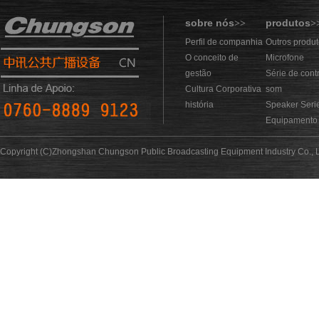
sobre nós
produtos
>>
>
Perfil de companhia
Outros produ
O conceito de
Microfone
gestão
Série de cont
Cultura Corporativa
som
história
Speaker Seri
Equipamento 
Copyright (C)Zhongshan Chungson Public Broadcasting Equipment Industry Co., L