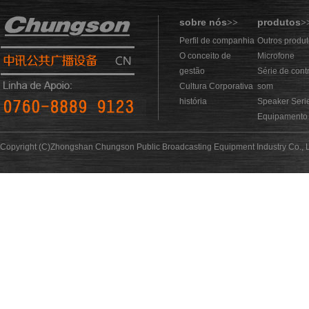
sobre nós
produtos
>>
>
Perfil de companhia
Outros produ
O conceito de
Microfone
gestão
Série de cont
Cultura Corporativa
som
história
Speaker Seri
Equipamento 
Copyright (C)Zhongshan Chungson Public Broadcasting Equipment Industry Co., L