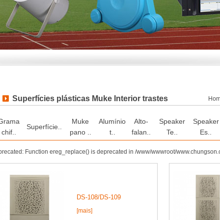
Superfícies plásticas Muke Interior trastes
Ho
Grama
Muke
Alumínio
Alto-
Speaker
Speaker
Superfície..
chif..
pano ..
t..
falan..
Te..
Es..
recated: Function ereg_replace() is deprecated in /www/wwwroot/www.chungson.
DS-108/DS-109
[mais]