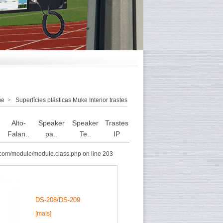
me
>
Superfícies plásticas Muke Interior trastes
Alto-
Speaker
Speaker
Trastes
Falan..
pa..
Te..
IP
com/module/module.class.php on line 203
DS-208/DS-209
[mais]