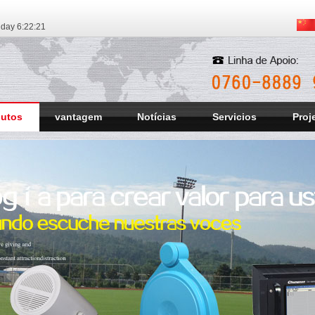
iday
6:22:22
dutos
vantagem
Notícias
Servicios
Proj