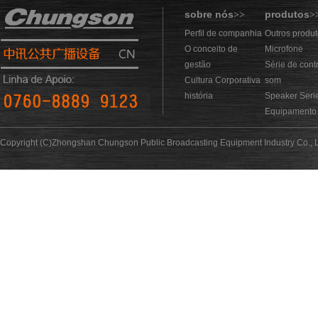
sobre nós
produtos
>>
>
Perfil de companhia
Outros produ
O conceito de
Microfone
gestão
Série de cont
Cultura Corporativa
som
história
Speaker Seri
Equipamento 
Copyright (C)Zhongshan Chungson Public Broadcasting Equipment Industry Co., L