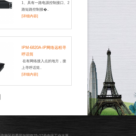
1、具有一路电源控制接口、2
路短路控制接�..
[详细内容]
IPM-6820A-IP网络远程寻
呼话筒
在有网络接入点的地方，接
上寻呼话筒..
[详细内容]
山市南区竹秀园兴园路25-27号中讯工业大厦