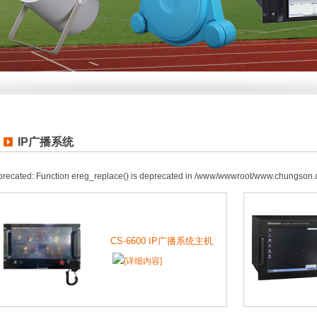
IP广播系统
recated: Function ereg_replace() is deprecated in /www/wwwroot/www.chungson.
CS-6600 IP广播系统主机
[详细内容]