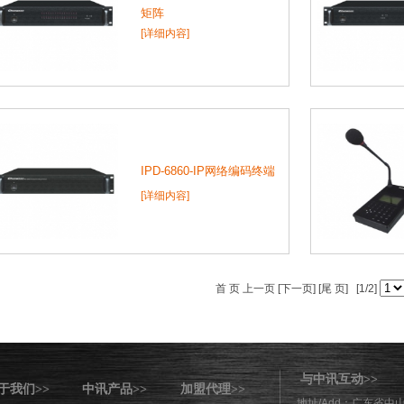
矩阵
[详细内容]
IPD-6860-IP网络编码终端
[详细内容]
首 页 上一页
[下一页]
[尾 页]
[1/2]
与中讯互动
>>
于我们
中讯产品
加盟代理
>>
>>
>>
地址/Add：广东省中