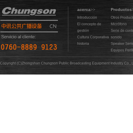
acerca
Productos
>>
Introducción
Otros Produc
El concepto de
Micrófono
gestión
Serie de cont
Cultura Corporativa
sonido
historia
Speaker Seri
Equipos Perif
Copyright (C)Zhongshan Chungson Public Broadcasting Equipment Industry Co., L