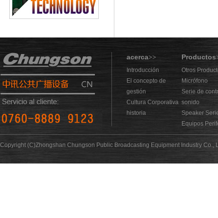
acerca
Productos
>>
Introducción
Otros Produc
El concepto de
Micrófono
gestión
Serie de cont
Cultura Corporativa
sonido
historia
Speaker Seri
Equipos Perif
Copyright (C)Zhongshan Chungson Public Broadcasting Equipment Industry Co., L