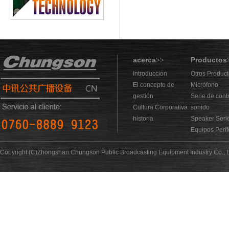
acerca
Productos
>>
Introducción
Otros Produc
El concepto de
Micrófono
gestión
Serie de cont
Cultura Corporativa
sonido
historia
Speaker Seri
Equipos Perif
Copyright (C)Zhongshan Chungson Public Broadcasting Equipment Industry Co., L